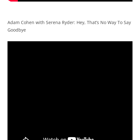
Adam Cohen with Serena Ryder: Hey, That’s No Way To Say
Goodbye