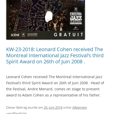
KW-23-2018: Leonard Cohen received The
Montreal International Jazz Festival’s third
Spirit Award on 26th of Juin 2008 .
Leonard Cohen received The Montreal International Jazz
Festival’s third Spirit Award on 26th of Juin 2008 . Head of
the Festival, Andre Menard, comes on stage to present
award to Adam Cohen as a representative of his father.
Dieser Beitrag wurde am
26. Juni 2018
unter
Allgemein
veröffentlicht.