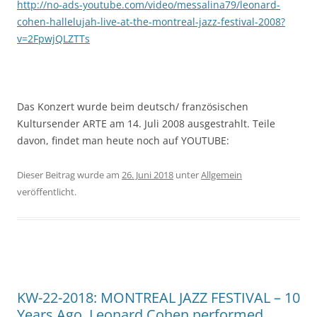
http://no-ads-youtube.com/video/messalina79/leonard-
cohen-hallelujah-live-at-the-montreal-jazz-festival-2008?
v=2FpwjQLZTTs
Das Konzert wurde beim deutsch/ französischen
Kultursender ARTE am 14. Juli 2008 ausgestrahlt. Teile
davon, findet man heute noch auf YOUTUBE:
Dieser Beitrag wurde am
26. Juni 2018
unter
Allgemein
veröffentlicht.
KW-22-2018: MONTREAL JAZZ FESTIVAL – 10
Years Ago, Leonard Cohen performed