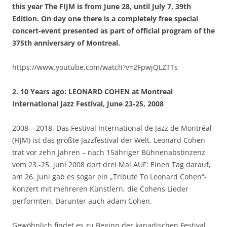
this year The FIJM is from June 28, until July 7, 39th
Edition. On day one there is a completely free special
concert-event presented as part of official program of the
375th anniversary of Montreal.
https://www.youtube.com/watch?v=2FpwjQLZTTs
2. 10 Years ago: LEONARD COHEN at Montreal
International Jazz Festival, June 23-25, 2008
2008 – 2018. Das Festival International de Jazz de Montréal
(FIJM) ist das größte Jazzfestival der Welt. Leonard Cohen
trat vor zehn Jahren – nach 15ähriger Bühnenabstinzenz
vom 23.-25. juni 2008 dort drei Mal AUF: Einen Tag darauf,
am 26. Juni gab es sogar ein „Tribute To Leonard Cohen“-
Konzert mit mehreren Künstlern, die Cohens Lieder
performten. Darunter auch adam Cohen.
Gewöhnlich findet es zu Beginn der kanadischen Festival