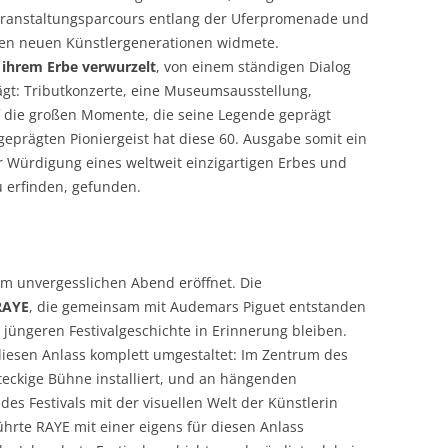
Veranstaltungsparcours entlang der Uferpromenade und
den neuen Künstlergenerationen widmete.
n ihrem Erbe verwurzelt
, von einem ständigen Dialog
rägt: Tributkonzerte, eine Museumsausstellung,
 die großen Momente, die seine Legende geprägt
prägten Pioniergeist hat diese 60. Ausgabe somit ein
r Würdigung eines weltweit einzigartigen Erbes und
 erfinden, gefunden.
m unvergesslichen Abend eröffnet. Die
RAYE
, die gemeinsam mit Audemars Piguet entstanden
 jüngeren Festi­valgeschichte in Erinnerung bleiben.
diesen Anlass komplett umgestaltet: Im Zentrum des
eckige Bühne installiert, und an hängenden
 Festivals mit der visuellen Welt der Künstlerin
hrte RAYE mit einer eigens für diesen Anlass