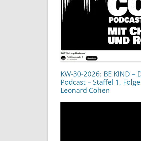
KW-30-2026: BE KIND – D
Podcast – Staffel 1, Fo
Leonard Cohen