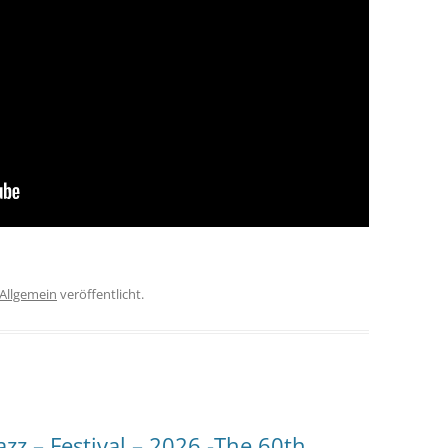
Allgemein
veröffentlicht.
z – Festival – 2026 -The 60th