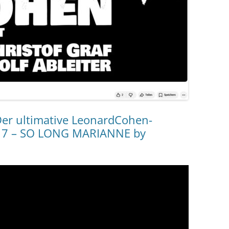
er ultimative LeonardCohen-
lge 7 – SO LONG MARIANNE by