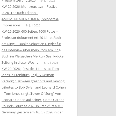
Pressemitteilung 2026
19. Juli 2026
KW-29-2026: Montreux Jazz – Festival –
2026 -The 60th Edition –
#MOMENTAUFNAHMEN , Snippets &
Impressions
19. Juli 2026
KW-29-2026: 600 Seiten, 1000 Fotos –
Professor dokumentiert 40 Jahre „Rock
am Ring“ – Danke Sebastian Dingler für
das Interview über mein Rock am Ring-
Buch im Pfälzischen Merkur/ Saarbrücker
Zeitung in dieser Woche
18. Juli 2026
KW-29-2026: „Fest des Liedes“ at Tom
Jones in Frankfurt (Engl. & German
Version) : Between great hits and moving
tributes to Bob Dylan and Leonard Cohen
– Tom Jones singt „Tower Of Song“ von
Leonard Cohen auf seiner „Come Gather
Round“-Tournee 2026 in Frankfurt a.M./
Germany, gestern am 16. Juli 2026 in der