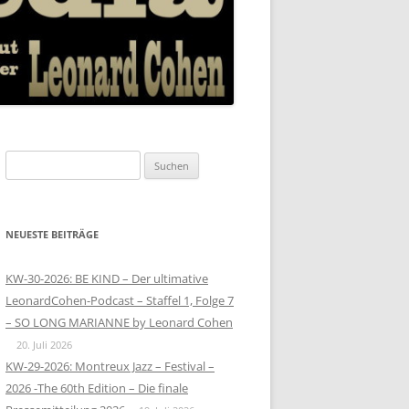
Suchen
nach:
NEUESTE BEITRÄGE
KW-30-2026: BE KIND – Der ultimative
LeonardCohen-Podcast – Staffel 1, Folge 7
– SO LONG MARIANNE by Leonard Cohen
20. Juli 2026
KW-29-2026: Montreux Jazz – Festival –
2026 -The 60th Edition – Die finale