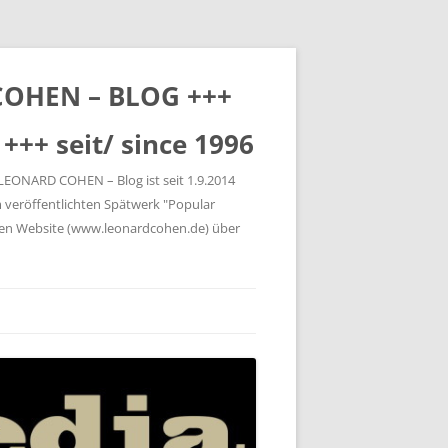
 COHEN – BLOG +++
+++ seit/ since 1996
 LEONARD COHEN – Blog ist seit 1.9.2014
 veröffentlichten Spätwerk "Popular
gen Website (www.leonardcohen.de) über