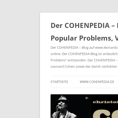
Der COHENPEDIA – B
Popular Problems, V
Der COHENPEDIA – Blog auf www.leonardcohe
online. Der COHENPEDIA-Blog ist anlässli
Problems" entstanden. Der COHENPEDIA – B
Leonard Cohen sowie der damit verlink
STARTSEITE
WWW.COHENPEDIA.DE