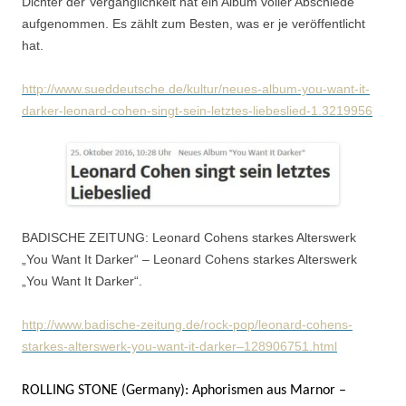
Dichter der Vergänglichkeit hat ein Album voller Abschiede
aufgenommen. Es zählt zum Besten, was er je veröffentlicht
hat.
http://www.sueddeutsche.de/kultur/neues-album-you-want-it-
darker-leonard-cohen-singt-sein-letztes-liebeslied-1.3219956
BADISCHE ZEITUNG: Leonard Cohens starkes Alterswerk
„You Want It Darker“ – Leonard Cohens starkes Alterswerk
„You Want It Darker“.
http://www.badische-zeitung.de/rock-pop/leonard-cohens-
starkes-alterswerk-you-want-it-darker–128906751.html
ROLLING STONE (Germany): Aphorismen aus Marnor –