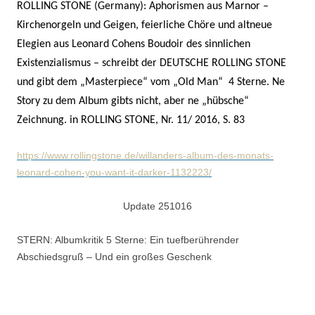
ROLLING STONE (Germany): Aphorismen aus Marnor –
Kirchenorgeln und Geigen, feierliche Chöre und altneue
Elegien aus Leonard Cohens Boudoir des sinnlichen
Existenzialismus – schreibt der DEUTSCHE ROLLING STONE
und gibt dem „Masterpiece“ vom „Old Man“ 4 Sterne. Ne
Story zu dem Album gibts nicht, aber ne „hübsche“
Zeichnung. in ROLLING STONE, Nr. 11/ 2016, S. 83
https://www.rollingstone.de/willanders-album-des-monats-
leonard-cohen-you-want-it-darker-1132223/
Update 251016
STERN: Albumkritik 5 Sterne: Ein tuefberührender
Abschiedsgruß – Und ein großes Geschenk