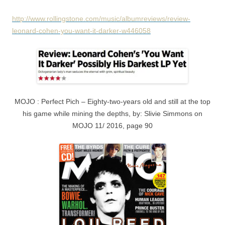
http://www.rollingstone.com/music/albumreviews/review-
leonard-cohen-you-want-it-darker-w446058
MOJO : Perfect Pich – Eighty-two-years old and still at the top
his game while mining the depths, by: Slivie Simmons on
MOJO 11/ 2016, page 90