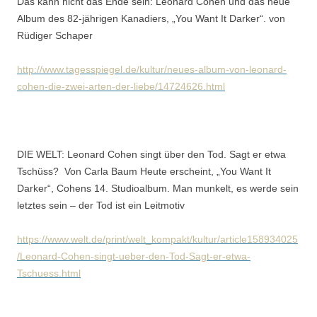
Das kann nicht das Ende sein: Leonard Cohen und das neue
Album des 82-jährigen Kanadiers, „You Want It Darker“. von
Rüdiger Schaper
http://www.tagesspiegel.de/kultur/neues-album-von-leonard-
cohen-die-zwei-arten-der-liebe/14724626.html
DIE WELT: Leonard Cohen singt über den Tod. Sagt er etwa
Tschüss? Von Carla Baum Heute erscheint, „You Want It
Darker“, Cohens 14. Studioalbum. Man munkelt, es werde sein
letztes sein – der Tod ist ein Leitmotiv
https://www.welt.de/print/welt_kompakt/kultur/article158934025
/Leonard-Cohen-singt-ueber-den-Tod-Sagt-er-etwa-
Tschuess.html