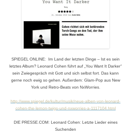
SPIEGEL ONLINE: Im Land der letzten Dinge – Ist es sein
letztes Album? Leonard Cohen führt auf „You Want It Darker“
sein Zwiegespräch mit Gott und sich selbst fort. Das kann
gerne noch ewig so gehen. Außerdem: Glam-Pop aus New
York und Retro-Beats von NxWorries.
http://www.spiegel.de/kultur/musik/neue-alben-von-leonard-
cohen-the-lemon-twigs-und-nxworries-a-1117104.html
DIE PRESSE.COM: Leonard Cohen: Letzte Lieder eines
Suchenden