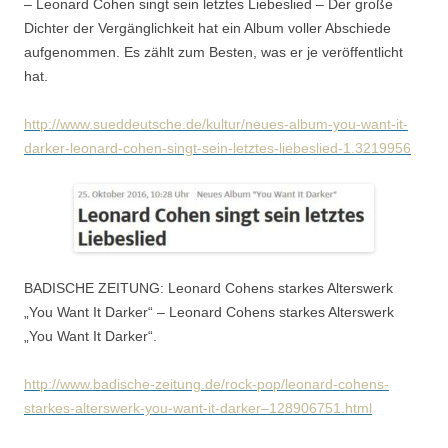
– Leonard Cohen singt sein letztes Liebeslied – Der große
Dichter der Vergänglichkeit hat ein Album voller Abschiede
aufgenommen. Es zählt zum Besten, was er je veröffentlicht
hat.
http://www.sueddeutsche.de/kultur/neues-album-you-want-it-
darker-leonard-cohen-singt-sein-letztes-liebeslied-1.3219956
BADISCHE ZEITUNG: Leonard Cohens starkes Alterswerk
„You Want It Darker“ – Leonard Cohens starkes Alterswerk
„You Want It Darker“.
http://www.badische-zeitung.de/rock-pop/leonard-cohens-
starkes-alterswerk-you-want-it-darker–128906751.html