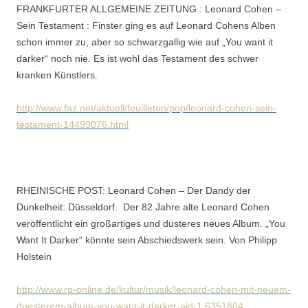
FRANKFURTER ALLGEMEINE ZEITUNG : Leonard Cohen –
Sein Testament : Finster ging es auf Leonard Cohens Alben
schon immer zu, aber so schwarzgallig wie auf „You want it
darker“ noch nie. Es ist wohl das Testament des schwer
kranken Künstlers.
http://www.faz.net/aktuell/feuilleton/pop/leonard-cohen-sein-
testament-14499076.html
RHEINISCHE POST: Leonard Cohen – Der Dandy der
Dunkelheit: Düsseldorf. Der 82 Jahre alte Leonard Cohen
veröffentlicht ein großartiges und düsteres neues Album. „You
Want It Darker“ könnte sein Abschiedswerk sein. Von Philipp
Holstein
http://www.rp-online.de/kultur/musik/leonard-cohen-mit-neuem-
duesterem-album-you-want-it-darker-aid-1.6351804