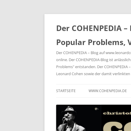
Der COHENPEDIA – B
Popular Problems, V
Der COHENPEDIA – Blog auf www.leonardcohe
online. Der COHENPEDIA-Blog ist anlässli
Problems" entstanden. Der COHENPEDIA – B
Leonard Cohen sowie der damit verlink
STARTSEITE
WWW.COHENPEDIA.DE