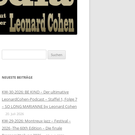
Suchen
nach:
NEUESTE BEITRÄGE
KW-30-2026: BE KIND – Der ultimative
LeonardCohen-Podcast – Staffel 1, Folge 7
– SO LONG MARIANNE by Leonard Cohen
20. Juli 2026
KW-29-2026: Montreux Jazz – Festival –
2026 -The 60th Edition – Die finale