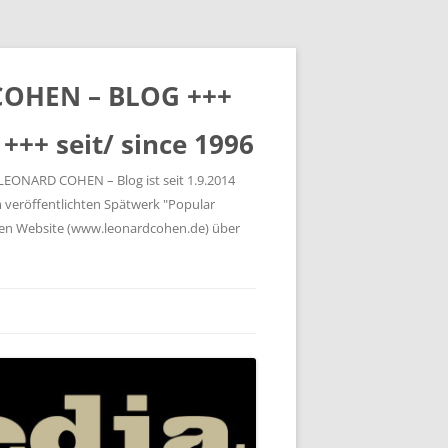
 COHEN – BLOG +++
+++ seit/ since 1996
 LEONARD COHEN – Blog ist seit 1.9.2014
 veröffentlichten Spätwerk "Popular
gen Website (www.leonardcohen.de) über