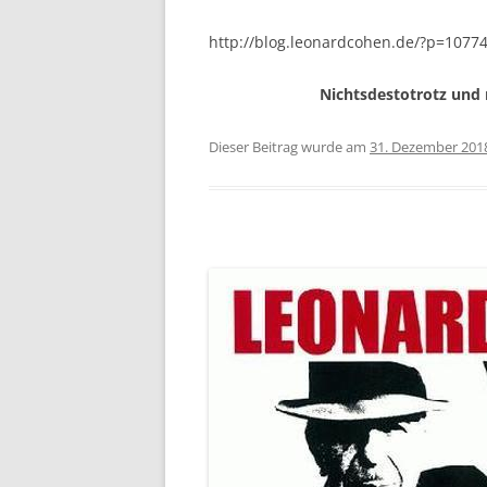
http://blog.leonardcohen.de/?p=1077
Nichtsdestotrotz un
Dieser Beitrag wurde am
31. Dezember 201