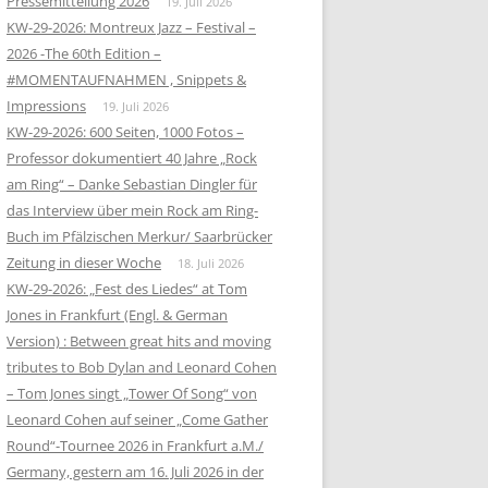
Pressemitteilung 2026
19. Juli 2026
KW-29-2026: Montreux Jazz – Festival –
2026 -The 60th Edition –
#MOMENTAUFNAHMEN , Snippets &
Impressions
19. Juli 2026
KW-29-2026: 600 Seiten, 1000 Fotos –
Professor dokumentiert 40 Jahre „Rock
am Ring“ – Danke Sebastian Dingler für
das Interview über mein Rock am Ring-
Buch im Pfälzischen Merkur/ Saarbrücker
Zeitung in dieser Woche
18. Juli 2026
KW-29-2026: „Fest des Liedes“ at Tom
Jones in Frankfurt (Engl. & German
Version) : Between great hits and moving
tributes to Bob Dylan and Leonard Cohen
– Tom Jones singt „Tower Of Song“ von
Leonard Cohen auf seiner „Come Gather
Round“-Tournee 2026 in Frankfurt a.M./
Germany, gestern am 16. Juli 2026 in der