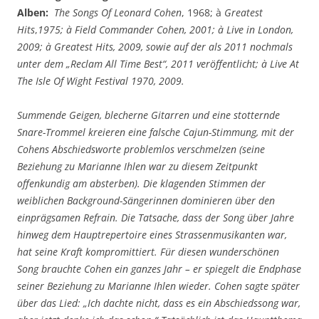
Alben:
The Songs Of Leonard Cohen
, 1968; à
Greatest
Hits
,
1975;
à
Field Commander Cohen, 2001;
à
Live in London,
2009;
à
Greatest Hits, 2009, sowie auf der als 2011 nochmals
unter dem „Reclam All Time Best“, 2011 veröffentlicht;
à
Live At
The Isle Of Wight Festival 1970, 2009.
Summende Geigen, blecherne Gitarren und eine stotternde
Snare-Trommel kreieren eine falsche Cajun-Stimmung, mit der
Cohens Abschiedsworte problemlos verschmelzen (seine
Beziehung zu Marianne Ihlen war zu diesem Zeitpunkt
offenkundig am absterben). Die klagenden Stimmen der
weiblichen Background-Sängerinnen dominieren über den
einprägsamen Refrain. Die Tatsache, dass der Song über Jahre
hinweg dem Hauptrepertoire eines Strassenmusikanten war,
hat seine Kraft kompromittiert. Für diesen wunderschönen
Song brauchte Cohen ein ganzes Jahr – er spiegelt die Endphase
seiner Beziehung zu Marianne Ihlen wieder. Cohen sagte später
über das Lied: „Ich dachte nicht, dass es ein Abschiedssong war,