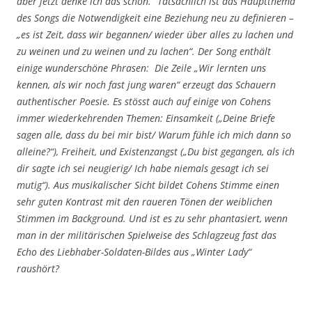
aber jetzt denke ich das schon.“ Tatsächlich ist das Hauptthema
des Songs die Notwendigkeit eine Beziehung neu zu definieren –
„es ist Zeit, dass wir begannen/ wieder über alles zu lachen und
zu weinen und zu weinen und zu lachen“. Der Song enthält
einige wunderschöne Phrasen: Die Zeile „Wir lernten uns
kennen, als wir noch fast jung waren“ erzeugt das Schauern
authentischer Poesie. Es stösst auch auf einige von Cohens
immer wiederkehrenden Themen: Einsamkeit („Deine Briefe
sagen alle, dass du bei mir bist/ Warum fühle ich mich dann so
alleine?“), Freiheit, und Existenzangst („Du bist gegangen, als ich
dir sagte ich sei neugierig/ Ich habe niemals gesagt ich sei
mutig“). Aus musikalischer Sicht bildet Cohens Stimme einen
sehr guten Kontrast mit den raueren Tönen der weiblichen
Stimmen im Background. Und ist es zu sehr phantasiert, wenn
man in der militärischen Spielweise des Schlagzeug fast das
Echo des Liebhaber-Soldaten-Bildes aus „Winter Lady“
raushört?