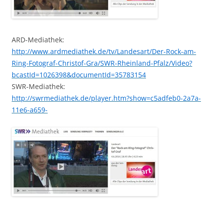
ARD-Mediathek:
http://www.ardmediathek.de/tv/Landesart/Der-Rock-am-
Ring-Fotograf-Christof-Gra/SWR-Rheinland-Pfalz/Video?
bcastId=1026398&documentId=35783154
SWR-Mediathek:
http://swrmediathek.de/player.htm?show=c5adfeb0-2a7a-
11e6-a659-