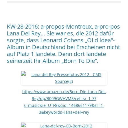
KW-28-2016: a-propos-Montreux, a-pro-pos
Lana Del Rey… Sie war es, die 2012 dafür
sorgte, dass Leonard Cohens „OLd Idea“-
Album in Deutschland bei Erscheinen nicht
auf Platz 1 landete. Denn dort landete
seinerzeit Ihr Album „Born To Die“.
https://www.amazon.de/Born-Die-Lana-Del-
Rey/dp/B009GWHVMS/ref=sr_1_3?
s=music&ie=UTF8&qid=1468661179&sr=1-
3&keywords=lana+del+rey