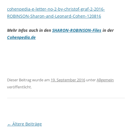
cohenpedia-e-letter-no-2-by-christof-graf-2-2016-
ROBINSON-Sharon-and-Leonard-Cohen-120816
Mehr Infos auch in den
SHARON-ROBINSON-Files
in der
Cohenpedia.de
Dieser Beitrag wurde am
19. September 2016
unter
Allgemein
veröffentlicht.
Beitragsnavigation
←
Ältere Beiträge