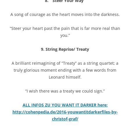
8. “Steer Your Way”
A song of courage as the heart moves into the darkness.
“Steer your heart past the pain that is far more real than
you.”
9. String Reprise/ Treaty
A brilliant reimagining of “Treaty” as a string quartet; a
truly glorious moment ending with a few words from
Leonard himself.
“I wish there was a treaty we could sign.”
ALL INFOS ZU YOU WANT IT DARKER here:
http://cohenpedia.de/2016-youwantitdarkerfiles-by-
christof-graf/