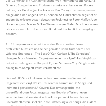
Carl Carlton ist ein Ausnahmekünstler von internationalem Rang. Als
Gitarrist, Songwriter und Produzent arbeitete er bereits mit Robert
Palmer, Eric Burdon, Joe Cocker oder Paul Young zusammen, um nur
einige aus einer langen Liste zu nennen. Seit Jahrzehnten begleitet er
zudem die erfolgreichsten deutschen Rockmusiker Peter Maffay, Udo
Lindenberg und Marius Müller-Westernhagen. Vielen Musikliebhabern
ist er aber vor allem durch seine Band Carl Carlton & The Songdogs
bekannt.
Am 13. September erscheint nun eine Retrospektive dieses
profilierten Künstlers und seiner genialen Band. Unter dem Titel
„Lifelong Guarantee – The Best Of Carl Carlton & The Songdogs“
(Staages Music/Vertrieb: Cargo) werden ein prall gefülltes Vinyl-Box-
Set, eine umfangreiche Doppel-CD, eine Sammler-Vinyl-Single sowie
ein digitales Komplett-Paket veröffentlicht.
Das auf 500 Stück limitierte und nummerierte Box-Set enthält
insgesamt vier Vinyl-LPs im 180 Gramm-Format mit 35 Songs und
individuell gestalteten LP-Covern. Das umfangreiche, mit
unveröffentlichen Fotos ausgestattete Booklet offeriert neben
verschiedenen Vorworten Carl Carltons persönliche und bisher
unveröffentlichten Einblicke in die Entstehung aller Songs, die zudem