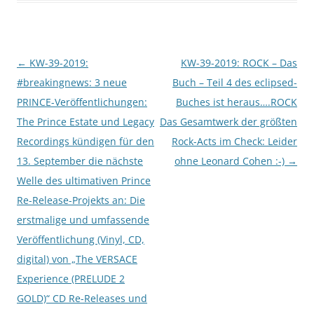
Beitragsnavigation
←
KW-39-2019:
KW-39-2019: ROCK – Das
#breakingnews: 3 neue
Buch – Teil 4 des eclipsed-
PRINCE-Veröffentlichungen:
Buches ist heraus….ROCK
The Prince Estate und Legacy
Das Gesamtwerk der größten
Recordings kündigen für den
Rock-Acts im Check: Leider
13. September die nächste
ohne Leonard Cohen :-)
→
Welle des ultimativen Prince
Re-Release-Projekts an: Die
erstmalige und umfassende
Veröffentlichung (Vinyl, CD,
digital) von „The VERSACE
Experience (PRELUDE 2
GOLD)“ CD Re-Releases und