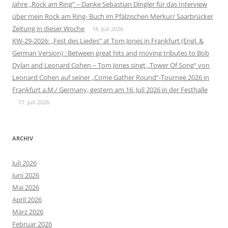
Jahre „Rock am Ring“ – Danke Sebastian Dingler für das Interview
über mein Rock am Ring- Buch im Pfälzischen Merkur/ Saarbrücker
Zeitung in dieser Woche
18. Juli 2026
KW-29-2026: „Fest des Liedes“ at Tom Jones in Frankfurt (Engl. &
German Version) : Between great hits and moving tributes to Bob
Dylan and Leonard Cohen – Tom Jones singt „Tower Of Song“ von
Leonard Cohen auf seiner „Come Gather Round“-Tournee 2026 in
Frankfurt a.M./ Germany, gestern am 16. Juli 2026 in der Festhalle
17. Juli 2026
ARCHIV
Juli 2026
Juni 2026
Mai 2026
April 2026
März 2026
Februar 2026