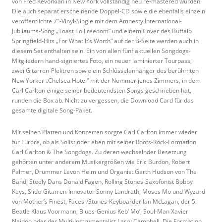
von Fred Kevorkian in New York vollständig neu re-mastered wurden.
Die auch separat erscheinende Doppel-CD sowie die ebenfalls einzeln
veröffentlichte 7″-Vinyl-Single mit dem Amnesty International-
Jubliäums-Song „Toast To Freedom“ und einem Cover des Buffalo
Springfield-Hits „For What It’s Worth“ auf der B-Seite werden auch in
diesem Set enthalten sein. Ein von allen fünf aktuellen Songdogs-
Mitgliedern hand-signiertes Foto, ein neuer laminierter Tourpass,
zwei Gitarren-Plektren sowie ein Schlüsselanhänger des berühmten
New Yorker „Chelsea Hotel“ mit der Nummer jenes Zimmers, in dem
Carl Carlton einige seiner bedeutendsten Songs geschrieben hat,
runden die Box ab. Nicht zu vergessen, die Download Card für das
gesamte digitale Song-Paket.
Mit seinen Platten und Konzerten sorgte Carl Carlton immer wieder
für Furore, ob als Solist oder eben mit seiner Roots-Rock-Formation
Carl Carlton & The Songdogs. Zu deren wechselnder Besetzung
gehörten unter anderem Musikergrößen wie Eric Burdon, Robert
Palmer, Drummer Levon Helm und Organist Garth Hudson von The
Band, Steely Dans Donald Fagen, Rolling Stones-Saxofonist Bobby
Keys, Slide-Gitarren-Innovator Sonny Landreth, Moses Mo und Wyzard
von Mother’s Finest, Faces-/Stones-Keyboarder Ian McLagan, der 5.
Beatle Klaus Voormann, Blues-Genius Keb‘ Mo‘, Soul-Man Xavier
Naidoo oder der Multi-Instrumentalist Larry Campbell. Die Formation