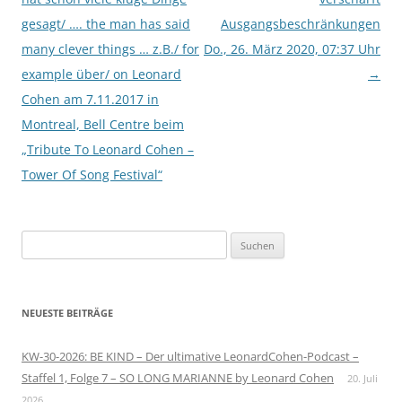
gesagt/ …. the man has said
Ausgangsbeschränkungen
many clever things … z.B./ for
Do., 26. März 2020, 07:37 Uhr
example über/ on Leonard
→
Cohen am 7.11.2017 in
Montreal, Bell Centre beim
„Tribute To Leonard Cohen –
Tower Of Song Festival“
Suchen
nach:
NEUESTE BEITRÄGE
KW-30-2026: BE KIND – Der ultimative LeonardCohen-Podcast –
Staffel 1, Folge 7 – SO LONG MARIANNE by Leonard Cohen
20. Juli
2026