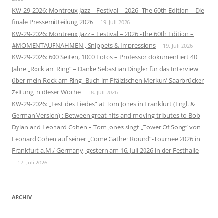
KW-29-2026: Montreux Jazz – Festival – 2026 -The 60th Edition – Die
finale Pressemitteilung 2026
19. Juli 2026
KW-29-2026: Montreux Jazz – Festival – 2026 -The 60th Edition –
#MOMENTAUFNAHMEN , Snippets & Impressions
19. Juli 2026
KW-29-2026: 600 Seiten, 1000 Fotos – Professor dokumentiert 40
Jahre „Rock am Ring“ – Danke Sebastian Dingler für das Interview
über mein Rock am Ring- Buch im Pfälzischen Merkur/ Saarbrücker
Zeitung in dieser Woche
18. Juli 2026
KW-29-2026: „Fest des Liedes“ at Tom Jones in Frankfurt (Engl. &
German Version) : Between great hits and moving tributes to Bob
Dylan and Leonard Cohen – Tom Jones singt „Tower Of Song“ von
Leonard Cohen auf seiner „Come Gather Round“-Tournee 2026 in
Frankfurt a.M./ Germany, gestern am 16. Juli 2026 in der Festhalle
17. Juli 2026
ARCHIV