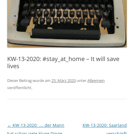
KW-13-2020: #stay_at_home – It will save
lives
Dieser Beitrag wurde am
25. März 2020
unter
Allgemein
veröffentlicht.
Beitragsnavigation
←
KW-13-2020: …. der Mann
KW-13-2020: Saarland
hat schon viele kluge Dinge
verschärft