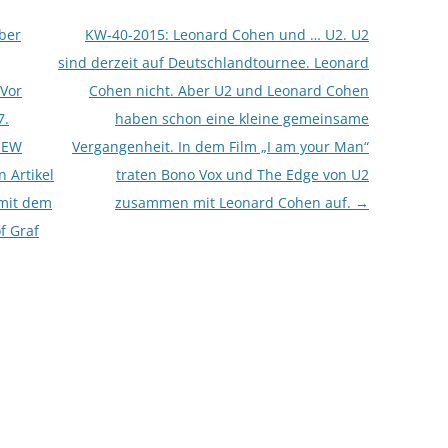
ber
KW-40-2015: Leonard Cohen und … U2. U2
sind derzeit auf Deutschlandtournee. Leonard
 Vor
Cohen nicht. Aber U2 und Leonard Cohen
7.
haben schon eine kleine gemeinsame
 NEW
Vergangenheit. In dem Film „I am your Man“
 Artikel
traten Bono Vox und The Edge von U2
mit dem
zusammen mit Leonard Cohen auf.
→
of Graf