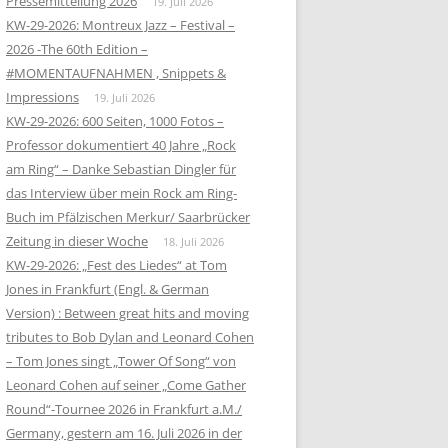
Pressemitteilung 2026
19. Juli 2026
KW-29-2026: Montreux Jazz – Festival –
2026 -The 60th Edition –
#MOMENTAUFNAHMEN , Snippets &
Impressions
19. Juli 2026
KW-29-2026: 600 Seiten, 1000 Fotos –
Professor dokumentiert 40 Jahre „Rock
am Ring“ – Danke Sebastian Dingler für
das Interview über mein Rock am Ring-
Buch im Pfälzischen Merkur/ Saarbrücker
Zeitung in dieser Woche
18. Juli 2026
KW-29-2026: „Fest des Liedes“ at Tom
Jones in Frankfurt (Engl. & German
Version) : Between great hits and moving
tributes to Bob Dylan and Leonard Cohen
– Tom Jones singt „Tower Of Song“ von
Leonard Cohen auf seiner „Come Gather
Round“-Tournee 2026 in Frankfurt a.M./
Germany, gestern am 16. Juli 2026 in der