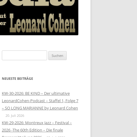
Suchen
nach:
NEUESTE BEITRÄGE
KW-30-2026: BE KIND – Der ultimative
LeonardCohen-Podcast – Staffel 1, Folge 7
– SO LONG MARIANNE by Leonard Cohen
20. Juli 2026
KW-29-2026: Montreux Jazz – Festival –
2026 -The 60th Edition – Die finale