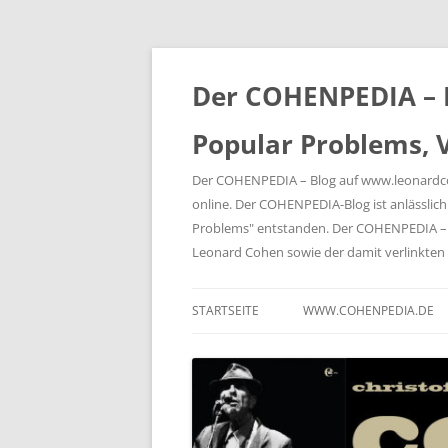
Der COHENPEDIA – B
Popular Problems, V
Der COHENPEDIA – Blog auf www.leonardcohe
online. Der COHENPEDIA-Blog ist anlässli
Problems" entstanden. Der COHENPEDIA – B
Leonard Cohen sowie der damit verlink
STARTSEITE
WWW.COHENPEDIA.DE