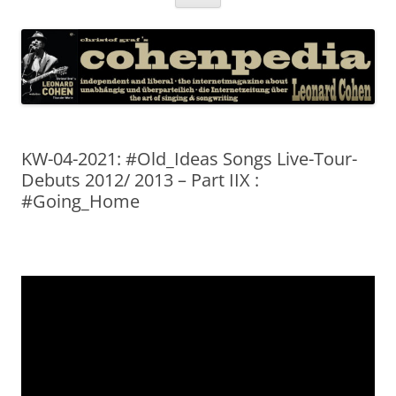
Inhalt
springen
KW-04-2021: #Old_Ideas Songs Live-Tour-
Debuts 2012/ 2013 – Part IIX :
#Going_Home