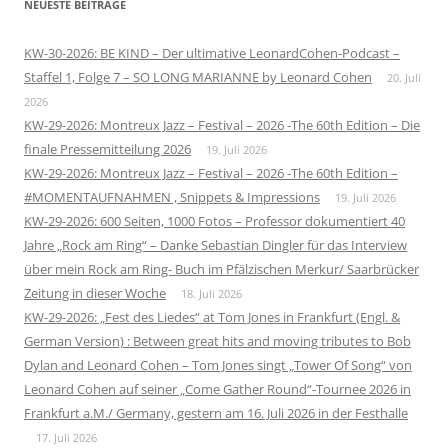
NEUESTE BEITRÄGE
KW-30-2026: BE KIND – Der ultimative LeonardCohen-Podcast –
Staffel 1, Folge 7 – SO LONG MARIANNE by Leonard Cohen
20. Juli
2026
KW-29-2026: Montreux Jazz – Festival – 2026 -The 60th Edition – Die
finale Pressemitteilung 2026
19. Juli 2026
KW-29-2026: Montreux Jazz – Festival – 2026 -The 60th Edition –
#MOMENTAUFNAHMEN , Snippets & Impressions
19. Juli 2026
KW-29-2026: 600 Seiten, 1000 Fotos – Professor dokumentiert 40
Jahre „Rock am Ring“ – Danke Sebastian Dingler für das Interview
über mein Rock am Ring- Buch im Pfälzischen Merkur/ Saarbrücker
Zeitung in dieser Woche
18. Juli 2026
KW-29-2026: „Fest des Liedes“ at Tom Jones in Frankfurt (Engl. &
German Version) : Between great hits and moving tributes to Bob
Dylan and Leonard Cohen – Tom Jones singt „Tower Of Song“ von
Leonard Cohen auf seiner „Come Gather Round“-Tournee 2026 in
Frankfurt a.M./ Germany, gestern am 16. Juli 2026 in der Festhalle
17. Juli 2026