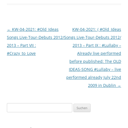
Beitragsnavigation
←
KW-04-2021: #Old_Ideas
KW-04-2021: ( #Old_Ideas
Songs Live-Tour-Debuts 2012/
Songs Live-Tour-Debuts 2012/
2013 – Part VII :
2013 – Part IX : #Lullaby –
#Crazy_to_Love
Already live performed
before published: The OLD
IDEAS-SONG #Lullaby – live
performed already July 22nd
2009 in Dublin
→
Suchen
nach: