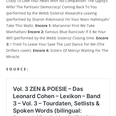
Crazy To Love You/ Heart With No Companion/ The Gypsy’s
Wife/ The Partisan/ Democracy/ Coming Back To You
(performed by the Webb Sisters)/ Alexandra Leaving
(performed by Sharon Robinson)/ I’m Your Man/ Hallelujah/
Take This Waltz.
Encore 1:
Marianne/ First We Take
Manhattan/
Encore 2:
Famous Blue Raincoat/ If It Be Your
Will (performed by the Webb Sisters)/ Closing time.
Encore
3:
I Tried To Leave You/ Save The Last Dance For Me (The
Drifters cover).
Encore 4:
Sisters Of Mercy/ Waiting For The
Miracle.
S O U R C E :