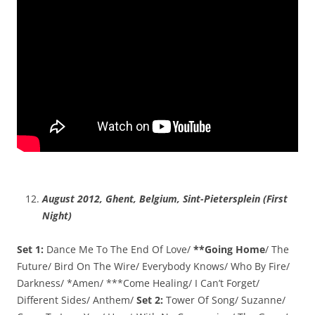
August 2012, Ghent, Belgium,
Sint-Pietersplein (First
Night)
Set 1:
Dance Me To The End Of Love/
**Going Home
/ The
Future/ Bird On The Wire/ Everybody Knows/ Who By Fire/
Darkness/ *Amen/ ***Come Healing/ I Can’t Forget/
Different Sides/ Anthem/
Set 2:
Tower Of Song/ Suzanne/