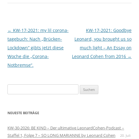
Beitragsnavigation
←
KW-17-2021: my lil corona-
KW-17-2021: Goodbye
tagebuch: Nach „Brücken-
Leonard, you brought us so
Lockdown“ gibts jetzt diese
much light – An Essay on
Woche die „Corona-
Leonard Cohen from 2016
→
Notbremse“.
Suchen
nach:
NEUESTE BEITRÄGE
KW-30-2026: BE KIND – Der ultimative LeonardCohen-Podcast –
Staffel 1, Folge 7 – SO LONG MARIANNE by Leonard Cohen
20. Juli