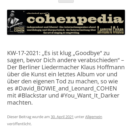
Inhalt
springen
KW-17-2021: „Es ist klug „Goodbye“ zu
sagen, bevor Dich andere verabschieden“ –
Der Berliner Liedermacher Klaus Hoffmann
über die Kunst ein letztes Album vor und
über den eigenen Tod zu machen, so wie
es #David_BOWIE_and_Leonard_COHEN
mit #Blackstar und #You_Want_It_Darker
machten.
Dieser Beitrag wurde am
30. April 2021
unter
Allgemein
veröffentlicht.