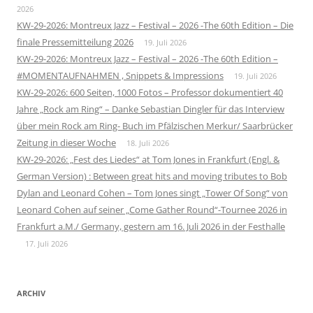
2026
KW-29-2026: Montreux Jazz – Festival – 2026 -The 60th Edition – Die
finale Pressemitteilung 2026
19. Juli 2026
KW-29-2026: Montreux Jazz – Festival – 2026 -The 60th Edition –
#MOMENTAUFNAHMEN , Snippets & Impressions
19. Juli 2026
KW-29-2026: 600 Seiten, 1000 Fotos – Professor dokumentiert 40
Jahre „Rock am Ring“ – Danke Sebastian Dingler für das Interview
über mein Rock am Ring- Buch im Pfälzischen Merkur/ Saarbrücker
Zeitung in dieser Woche
18. Juli 2026
KW-29-2026: „Fest des Liedes“ at Tom Jones in Frankfurt (Engl. &
German Version) : Between great hits and moving tributes to Bob
Dylan and Leonard Cohen – Tom Jones singt „Tower Of Song“ von
Leonard Cohen auf seiner „Come Gather Round“-Tournee 2026 in
Frankfurt a.M./ Germany, gestern am 16. Juli 2026 in der Festhalle
17. Juli 2026
ARCHIV