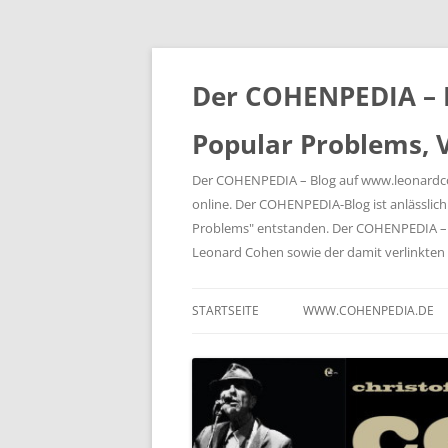
Der COHENPEDIA – B
Popular Problems, V
Der COHENPEDIA – Blog auf www.leonardcohe
online. Der COHENPEDIA-Blog ist anlässli
Problems" entstanden. Der COHENPEDIA – B
Leonard Cohen sowie der damit verlink
STARTSEITE
WWW.COHENPEDIA.DE