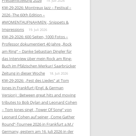
Pressemitteilung 2026
19. Juli 2026
KW-29-2026: Montreux Jazz – Festival –
2026 -The 60th Edition –
#MOMENTAUFNAHMEN , Snippets &
Impressions
19. Juli 2026
KW-29-2026: 600 Seiten, 1000 Fotos –
Professor dokumentiert 40 Jahre „Rock
am Ring“ – Danke Sebastian Dingler für
das Interview über mein Rock am Ring-
Buch im Pfälzischen Merkur/ Saarbrücker
Zeitung in dieser Woche
18. Juli 2026
KW-29-2026: „Fest des Liedes“ at Tom
Jones in Frankfurt (Engl. & German
Version) : Between great hits and moving
tributes to Bob Dylan and Leonard Cohen
– Tom Jones singt „Tower Of Song“ von
Leonard Cohen auf seiner „Come Gather
Round“-Tournee 2026 in Frankfurt a.M./
Germany, gestern am 16. Juli 2026 in der