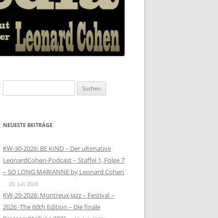
Suchen
nach:
NEUESTE BEITRÄGE
KW-30-2026: BE KIND – Der ultimative
LeonardCohen-Podcast – Staffel 1, Folge 7
– SO LONG MARIANNE by Leonard Cohen
20. Juli 2026
KW-29-2026: Montreux Jazz – Festival –
2026 -The 60th Edition – Die finale