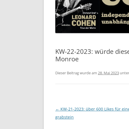
KW-22-2023: würde diese 
Monroe
Dieser Beitrag wurde am
28. Mai 2023
unte
Beitragsnavigation
←
KW-21-2023: über 600 Likes für ein
grabstein