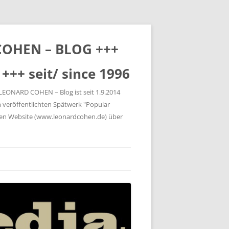
 COHEN – BLOG +++
+++ seit/ since 1996
 LEONARD COHEN – Blog ist seit 1.9.2014
 veröffentlichten Spätwerk "Popular
gen Website (www.leonardcohen.de) über