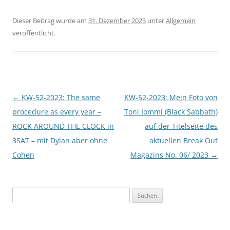
Dieser Beitrag wurde am
31. Dezember 2023
unter
Allgemein
veröffentlicht.
Beitragsnavigation
←
KW-52-2023: The same
KW-52-2023: Mein Foto von
procedure as every year –
Toni Iommi (Black Sabbath)
ROCK AROUND THE CLOCK in
auf der Titelseite des
3SAT – mit Dylan aber ohne
aktuellen Break Out
Cohen
Magazins No. 06/ 2023
→
Suchen
nach: