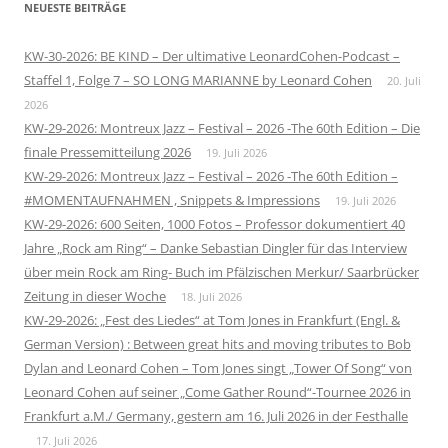
NEUESTE BEITRÄGE
KW-30-2026: BE KIND – Der ultimative LeonardCohen-Podcast –
Staffel 1, Folge 7 – SO LONG MARIANNE by Leonard Cohen
20. Juli
2026
KW-29-2026: Montreux Jazz – Festival – 2026 -The 60th Edition – Die
finale Pressemitteilung 2026
19. Juli 2026
KW-29-2026: Montreux Jazz – Festival – 2026 -The 60th Edition –
#MOMENTAUFNAHMEN , Snippets & Impressions
19. Juli 2026
KW-29-2026: 600 Seiten, 1000 Fotos – Professor dokumentiert 40
Jahre „Rock am Ring“ – Danke Sebastian Dingler für das Interview
über mein Rock am Ring- Buch im Pfälzischen Merkur/ Saarbrücker
Zeitung in dieser Woche
18. Juli 2026
KW-29-2026: „Fest des Liedes“ at Tom Jones in Frankfurt (Engl. &
German Version) : Between great hits and moving tributes to Bob
Dylan and Leonard Cohen – Tom Jones singt „Tower Of Song“ von
Leonard Cohen auf seiner „Come Gather Round“-Tournee 2026 in
Frankfurt a.M./ Germany, gestern am 16. Juli 2026 in der Festhalle
17. Juli 2026