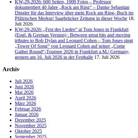
KW-29-2026: 600 Seiten, 1000 Fotos – Professor
dokumentiert 40 Jahre „Rock am Ring“ – Danke Sebastian
Dingler für das Interview über mein Rock am Ring- Buch im
Pfälzischen Merkur/ Saarbrücker Zeitung in dieser Woche
18.
Juli 2026
KW-29-2026: „Fest des Liedes“ at Tom Jones in Frankfurt
(Engl. & German Version) : Between great hits and moving
tributes to Bob Dylan and Leonard Cohen – Tom Jones singt
„Tower Of Song“ von Leonard Cohen auf seiner „Come
Gather Round“-Tournee 2026 in Frankfurt a.M./ Germany,
gestern am 16. Juli 2026 in der Festhalle
17. Juli 2026
Archiv
Juli 2026
Juni 2026
Mai 2026
April 2026
März 2026
Februar 2026
Januar 2026
Dezember 2025
November 2025
Oktober 2025
September 2025