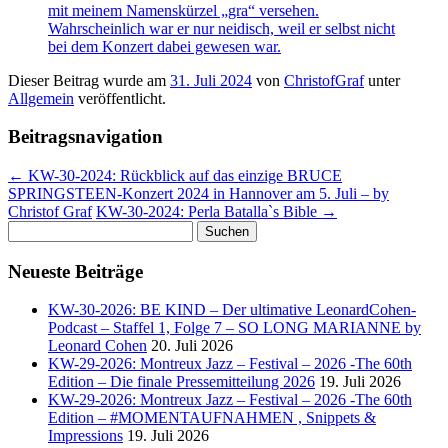
mit meinem Namenskürzel „gra“ versehen.
Wahrscheinlich war er nur neidisch, weil er selbst nicht
bei dem Konzert dabei gewesen war.
Dieser Beitrag wurde am
31. Juli 2024
von
ChristofGraf
unter
Allgemein
veröffentlicht.
Beitragsnavigation
←
KW-30-2024: Rückblick auf das einzige BRUCE
SPRINGSTEEN-Konzert 2024 in Hannover am 5. Juli – by
Christof Graf
KW-30-2024: Perla Batalla`s Bible
→
Suchen
nach:
Neueste Beiträge
KW-30-2026: BE KIND – Der ultimative LeonardCohen-
Podcast – Staffel 1, Folge 7 – SO LONG MARIANNE by
Leonard Cohen
20. Juli 2026
KW-29-2026: Montreux Jazz – Festival – 2026 -The 60th
Edition – Die finale Pressemitteilung 2026
19. Juli 2026
KW-29-2026: Montreux Jazz – Festival – 2026 -The 60th
Edition – #MOMENTAUFNAHMEN , Snippets &
Impressions
19. Juli 2026