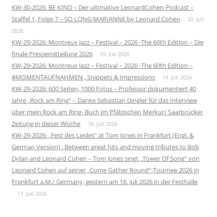
KW-30-2026: BE KIND – Der ultimative LeonardCohen-Podcast –
Staffel 1, Folge 7 – SO LONG MARIANNE by Leonard Cohen
20. Juli
2026
KW-29-2026: Montreux Jazz – Festival – 2026 -The 60th Edition – Die
finale Pressemitteilung 2026
19. Juli 2026
KW-29-2026: Montreux Jazz – Festival – 2026 -The 60th Edition –
#MOMENTAUFNAHMEN , Snippets & Impressions
19. Juli 2026
KW-29-2026: 600 Seiten, 1000 Fotos – Professor dokumentiert 40
Jahre „Rock am Ring“ – Danke Sebastian Dingler für das Interview
über mein Rock am Ring- Buch im Pfälzischen Merkur/ Saarbrücker
Zeitung in dieser Woche
18. Juli 2026
KW-29-2026: „Fest des Liedes“ at Tom Jones in Frankfurt (Engl. &
German Version) : Between great hits and moving tributes to Bob
Dylan and Leonard Cohen – Tom Jones singt „Tower Of Song“ von
Leonard Cohen auf seiner „Come Gather Round“-Tournee 2026 in
Frankfurt a.M./ Germany, gestern am 16. Juli 2026 in der Festhalle
17. Juli 2026