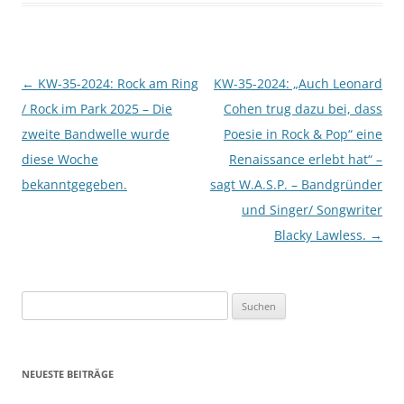
Beitragsnavigation
←
KW-35-2024: Rock am Ring
KW-35-2024: „Auch Leonard
/ Rock im Park 2025 – Die
Cohen trug dazu bei, dass
zweite Bandwelle wurde
Poesie in Rock & Pop“ eine
diese Woche
Renaissance erlebt hat“ –
bekanntgegeben.
sagt W.A.S.P. – Bandgründer
und Singer/ Songwriter
Blacky Lawless.
→
Suchen
nach:
NEUESTE BEITRÄGE