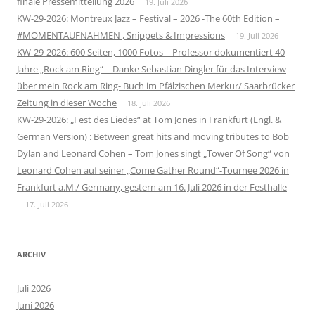
finale Pressemitteilung 2026
19. Juli 2026
KW-29-2026: Montreux Jazz – Festival – 2026 -The 60th Edition –
#MOMENTAUFNAHMEN , Snippets & Impressions
19. Juli 2026
KW-29-2026: 600 Seiten, 1000 Fotos – Professor dokumentiert 40
Jahre „Rock am Ring“ – Danke Sebastian Dingler für das Interview
über mein Rock am Ring- Buch im Pfälzischen Merkur/ Saarbrücker
Zeitung in dieser Woche
18. Juli 2026
KW-29-2026: „Fest des Liedes“ at Tom Jones in Frankfurt (Engl. &
German Version) : Between great hits and moving tributes to Bob
Dylan and Leonard Cohen – Tom Jones singt „Tower Of Song“ von
Leonard Cohen auf seiner „Come Gather Round“-Tournee 2026 in
Frankfurt a.M./ Germany, gestern am 16. Juli 2026 in der Festhalle
17. Juli 2026
ARCHIV
Juli 2026
Juni 2026