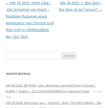
Beitragsnavigation
←
KW-18-2025: JOHN CALE :
KW-18-2025: 1. Mai 2025 –
„Die Schönheit von Krach –
Der May ist da *scherz*
→
Poptikale Illusionen eines
Altmeisters“ von Christof Graf
(Part II/III) in HÖRERLEBNIS
No. 132/ 2025
Suchen
nach:
NEUESTE BEITRÄGE
KW-30-2026: BE KIND – Der ultimative LeonardCohen-Podcast –
Staffel 1, Folge 7 – SO LONG MARIANNE by Leonard Cohen
20. Juli
2026
KW-29-2026: Montreux Jazz – Festival – 2026 -The 60th Edition – Die