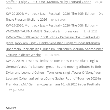
Staffel 1, Folge 7 – SO LONG MARIANNE by Leonard Cohen
20. Juli
2026
KW-29-2026: Montreux Jazz – Festival – 2026 -The 60th Edition – Die
finale Pressemitteilung 2026
19. Juli 2026
KW-29-2026: Montreux Jazz – Festival – 2026 -The 60th Edition –
#MOMENTAUFNAHMEN , Snippets & Impressions
19. Juli 2026
KW-29-2026: 600 Seiten, 1000 Fotos – Professor dokumentiert 40
Jahre „Rock am Ring“ – Danke Sebastian Dingler für das Interview
über mein Rock am Ring- Buch im Pfälzischen Merkur/ Saarbrücker
Zeitung in dieser Woche
18. Juli 2026
KW-29-2026: „Fest des Liedes“ at Tom Jones in Frankfurt (Engl. &
German Version) : Between great hits and moving tributes to Bob
Dylan and Leonard Cohen – Tom Jones singt „Tower Of Song“ von
Leonard Cohen auf seiner „Come Gather Round“-Tournee 2026 in
Frankfurt a.M./ Germany, gestern am 16. Juli 2026 in der Festhalle
17. Juli 2026
ARCHIV