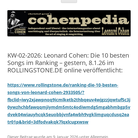
Inhalt
springen
KW-02-2026: Leonard Cohen: Die 10 besten
Songs im Ranking – gestern, 8.1.26 im
ROLLINGSTONE.DE online veröffentlicht:
https://www.rollingstone.de/ranking-die-10-besten-
songs-von-leonard-cohen-2933505/?
fbclid=iwy2xjawpnoq9icmlketb2thbqeuv4wjgzzjqwtuf5c3j
0ywzhchbfawqqmjiymdm5mtc4odiwmdg5mgabhmbgp5v
dvek04wiauyhcqk5euobbjvnfa4wbh9vgklimguqcdusq2ea
tr01p&brid=3dfodvakqk7lqxlcugxwsw
Dieser Beitrag wurde am
9. Januar 2026
unter
Allgemein