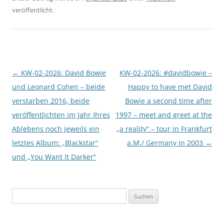
veröffentlicht.
Beitragsnavigation
←
KW-02-2026: David Bowie
KW-02-2026: #davidbowie –
und Leonard Cohen – beide
Happy to have met David
verstarben 2016, beide
Bowie a second time after
veröffentlichten im Jahr Ihres
1997 – meet and greet at the
Ablebens noch jeweils ein
„a reality“ – tour in Frankfurt
letztes Album: „Blackstar“
a.M./ Germany in 2003
→
und „You Want It Darker“
Suchen
nach: