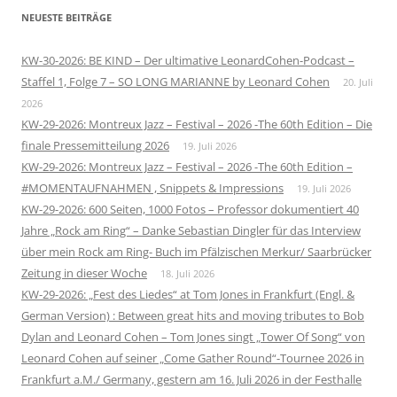
NEUESTE BEITRÄGE
KW-30-2026: BE KIND – Der ultimative LeonardCohen-Podcast –
Staffel 1, Folge 7 – SO LONG MARIANNE by Leonard Cohen
20. Juli
2026
KW-29-2026: Montreux Jazz – Festival – 2026 -The 60th Edition – Die
finale Pressemitteilung 2026
19. Juli 2026
KW-29-2026: Montreux Jazz – Festival – 2026 -The 60th Edition –
#MOMENTAUFNAHMEN , Snippets & Impressions
19. Juli 2026
KW-29-2026: 600 Seiten, 1000 Fotos – Professor dokumentiert 40
Jahre „Rock am Ring“ – Danke Sebastian Dingler für das Interview
über mein Rock am Ring- Buch im Pfälzischen Merkur/ Saarbrücker
Zeitung in dieser Woche
18. Juli 2026
KW-29-2026: „Fest des Liedes“ at Tom Jones in Frankfurt (Engl. &
German Version) : Between great hits and moving tributes to Bob
Dylan and Leonard Cohen – Tom Jones singt „Tower Of Song“ von
Leonard Cohen auf seiner „Come Gather Round“-Tournee 2026 in
Frankfurt a.M./ Germany, gestern am 16. Juli 2026 in der Festhalle