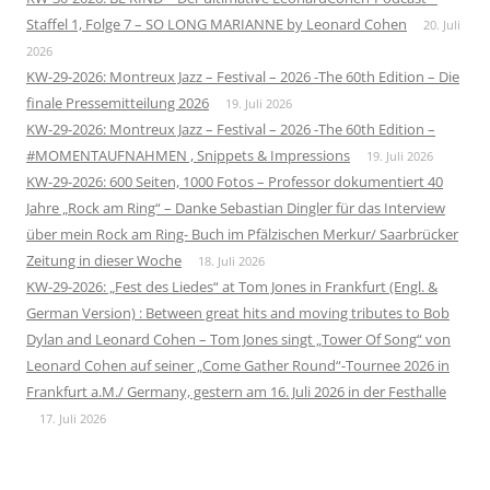
Staffel 1, Folge 7 – SO LONG MARIANNE by Leonard Cohen
20. Juli
2026
KW-29-2026: Montreux Jazz – Festival – 2026 -The 60th Edition – Die
finale Pressemitteilung 2026
19. Juli 2026
KW-29-2026: Montreux Jazz – Festival – 2026 -The 60th Edition –
#MOMENTAUFNAHMEN , Snippets & Impressions
19. Juli 2026
KW-29-2026: 600 Seiten, 1000 Fotos – Professor dokumentiert 40
Jahre „Rock am Ring“ – Danke Sebastian Dingler für das Interview
über mein Rock am Ring- Buch im Pfälzischen Merkur/ Saarbrücker
Zeitung in dieser Woche
18. Juli 2026
KW-29-2026: „Fest des Liedes“ at Tom Jones in Frankfurt (Engl. &
German Version) : Between great hits and moving tributes to Bob
Dylan and Leonard Cohen – Tom Jones singt „Tower Of Song“ von
Leonard Cohen auf seiner „Come Gather Round“-Tournee 2026 in
Frankfurt a.M./ Germany, gestern am 16. Juli 2026 in der Festhalle
17. Juli 2026