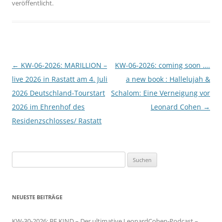
veröffentlicht.
Beitragsnavigation
←
KW-06-2026: MARILLION –
KW-06-2026: coming soon ….
live 2026 in Rastatt am 4. Juli
a new book : Hallelujah &
2026 Deutschland-Tourstart
Schalom: Eine Verneigung vor
2026 im Ehrenhof des
Leonard Cohen
→
Residenzschlosses/ Rastatt
Suchen
nach:
NEUESTE BEITRÄGE
KW-30-2026: BE KIND – Der ultimative LeonardCohen-Podcast –