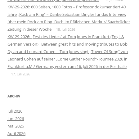
KW-29-2026: 600 Seiten, 1000 Fotos – Professor dokumentiert 40
Jahre „Rock am Ring“ – Danke Sebastian Dingler für das Interview
über mein Rock am Ring- Buch im Pfälzischen Merkur/ Saarbrücker
Zeitung in dieser Woche
18. Juli 2026
KW-29-2026: „Fest des Liedes“ at Tom Jones in Frankfurt (Engl. &
German Version) : Between great hits and moving tributes to Bob
Dylan and Leonard Cohen – Tom Jones singt „Tower Of Song“ von
Leonard Cohen auf seiner „Come Gather Round“-Tournee 2026 in
Frankfurt a.M./ Germany, gestern am 16. Juli 2026 in der Festhalle
17. Juli 2026
ARCHIV
Juli 2026
Juni 2026
Mai 2026
April 2026