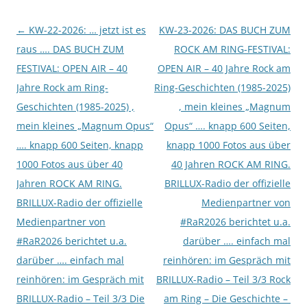
Beitragsnavigation
←
KW-22-2026: … jetzt ist es
KW-23-2026: DAS BUCH ZUM
raus …. DAS BUCH ZUM
ROCK AM RING-FESTIVAL:
FESTIVAL: OPEN AIR – 40
OPEN AIR – 40 Jahre Rock am
Jahre Rock am Ring-
Ring-Geschichten (1985-2025)
Geschichten (1985-2025) ,
, mein kleines „Magnum
mein kleines „Magnum Opus“
Opus“ …. knapp 600 Seiten,
…. knapp 600 Seiten, knapp
knapp 1000 Fotos aus über
1000 Fotos aus über 40
40 Jahren ROCK AM RING.
Jahren ROCK AM RING.
BRILLUX-Radio der offizielle
BRILLUX-Radio der offizielle
Medienpartner von
Medienpartner von
#RaR2026 berichtet u.a.
#RaR2026 berichtet u.a.
darüber …. einfach mal
darüber …. einfach mal
reinhören: im Gespräch mit
reinhören: im Gespräch mit
BRILLUX-Radio – Teil 3/3 Rock
BRILLUX-Radio – Teil 3/3 Die
am Ring – Die Geschichte –