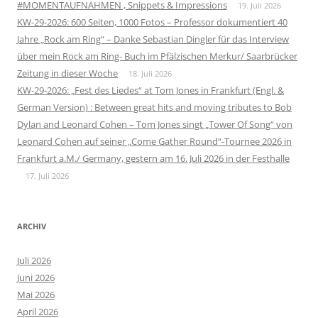
#MOMENTAUFNAHMEN , Snippets & Impressions
19. Juli 2026
KW-29-2026: 600 Seiten, 1000 Fotos – Professor dokumentiert 40
Jahre „Rock am Ring“ – Danke Sebastian Dingler für das Interview
über mein Rock am Ring- Buch im Pfälzischen Merkur/ Saarbrücker
Zeitung in dieser Woche
18. Juli 2026
KW-29-2026: „Fest des Liedes“ at Tom Jones in Frankfurt (Engl. &
German Version) : Between great hits and moving tributes to Bob
Dylan and Leonard Cohen – Tom Jones singt „Tower Of Song“ von
Leonard Cohen auf seiner „Come Gather Round“-Tournee 2026 in
Frankfurt a.M./ Germany, gestern am 16. Juli 2026 in der Festhalle
17. Juli 2026
ARCHIV
Juli 2026
Juni 2026
Mai 2026
April 2026