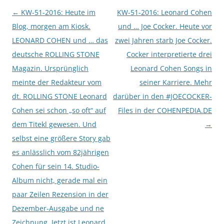
Beitragsnavigation
←
KW-51-2016: Heute im
KW-51-2016: Leonard Cohen
Blog, morgen am Kiosk.
und … Joe Cocker. Heute vor
LEONARD COHEN und … das
zwei Jahren starb Joe Cocker.
deutsche ROLLING STONE
Cocker interpretierte drei
Magazin. Ursprünglich
Leonard Cohen Songs in
meinte der Redakteur vom
seiner Karriere. Mehr
dt. ROLLING STONE Leonard
darüber in den #JOECOCKER-
Cohen sei schon „so oft“ auf
Files in der COHENPEDIA.DE
dem Titekl gewesen. Und
→
selbst eine größere Story gab
es anlässlich vom 82jährigen
Cohen für sein 14. Studio-
Album nicht, gerade mal ein
paar Zeilen Rezension in der
Dezember-Ausgabe und ne
Zeichnung. Jetzt ist Leonard