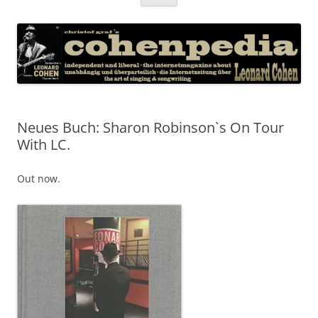
Inhalt
springen
Neues Buch: Sharon Robinson`s On Tour
With LC.
Out now.