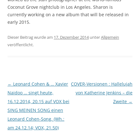
Coconut Grove nightclub in Los Angeles. Sharon is
currently working on a new album that will be released in
early 2015.
Dieser Beitrag wurde am
17. Dezember 2014
unter
Allgemein
veröffentlicht.
Beitragsnavigation
←
Leonard Cohen & … Xavier
COVER-Versionen : Hallelujah
Naidoo … singt heute,
von Katherine Jenkins – die
16.12.2014, 20.15 auf VOX bei
Zweite
→
SING MEINEN SONG einen
Leonard Cohen-Song. (Wh.:
am 24.12.14; VOX, 21.50)