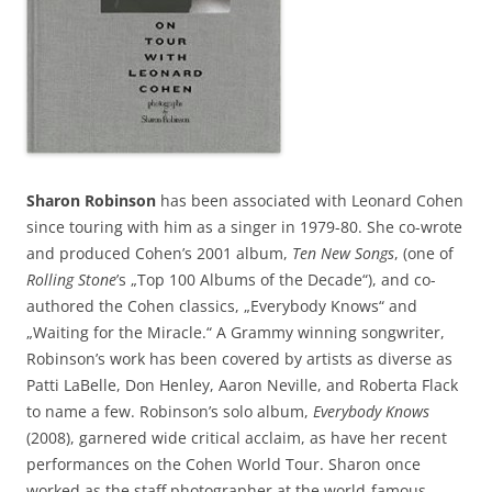
Sharon Robinson
has been associated with Leonard Cohen
since touring with him as a singer in 1979-80. She co-wrote
and produced Cohen’s 2001 album,
Ten New Songs
, (one of
Rolling Stone
’s „Top 100 Albums of the Decade“), and co-
authored the Cohen classics, „Everybody Knows“ and
„Waiting for the Miracle.“ A Grammy winning songwriter,
Robinson’s work has been covered by artists as diverse as
Patti LaBelle, Don Henley, Aaron Neville, and Roberta Flack
to name a few. Robinson’s solo album,
Everybody Knows
(2008), garnered wide critical acclaim, as have her recent
performances on the Cohen World Tour. Sharon once
worked as the staff photographer at the world-famous