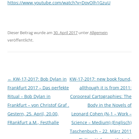
https://www.youtube.com/watch?v=DovOlh1GzuU
Dieser Beitrag wurde am
30. April 2017
unter
Allgemein
veröffentlicht.
Beitragsnavigation
←
KW-17-2017: Bob Dylan in
KW-17-2017: new book found,
Frankfurt 2017 – Das perfekte
allthough it is from 2011:
Ritual – Bob Dylan in
Corporeal Cartographies: The
Frankfurt – von Christof Graf .
Body in the Novels of
Gestern, 25. April, 20.00,
Leonard Cohen (N-1 – Work –
FRankfurt a.M., Festhalle
Science – Medium) (Englisch)
Taschenbuch – 22. März 2011