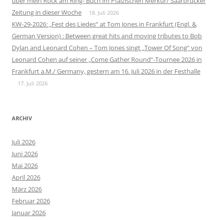
über mein Rock am Ring- Buch im Pfälzischen Merkur/ Saarbrücker
Zeitung in dieser Woche
18. Juli 2026
KW-29-2026: „Fest des Liedes“ at Tom Jones in Frankfurt (Engl. &
German Version) : Between great hits and moving tributes to Bob
Dylan and Leonard Cohen – Tom Jones singt „Tower Of Song“ von
Leonard Cohen auf seiner „Come Gather Round“-Tournee 2026 in
Frankfurt a.M./ Germany, gestern am 16. Juli 2026 in der Festhalle
17. Juli 2026
ARCHIV
Juli 2026
Juni 2026
Mai 2026
April 2026
März 2026
Februar 2026
Januar 2026