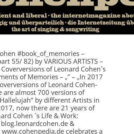
Cohen #book_of_memories –
rt 55/ 82) by VARIOUS ARTISTS –
f Coverversions of Leonard Cohen`s
ments of Memories – „” – „In 2017
overversions of Leonard Cohen-
 are almost 700 versions of
llelujah“ by different Artists in
2017, now there are 21 years of
rd Cohen `s Life & Work:
blog.leonardcohen.de &
www.cohenpedia.de celebrates a