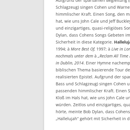
Aufgrund der sparsamen Begleitung (
Schlagzeug) singen Cohen und Warnes
himmlischer Kraft. Einen Song, den 
hat, wie uns John Cale und Jeff Buckle
und einzigartiges, quasi-religiöses So
Dylan, dass Cohens Songs Gebeten im
Sicherheit in diese Kategorie.
Hallelu
1994; à
More Best Of,
1997; à
Live in L
nochmals unter dem
à
„Reclam All Time 
in Dublin, 2014
. Einer Hymne nachemp
biblischen Thema basierende Tour de
realisierten Epistel. Aufgrund der sp
Bass und Schlagzeug) singen Cohen u
passenden himmlischer Kraft. Einen 
Kloß im Hals hat, wie uns John Cale un
würden. Zeitlos und einzigartiges, qua
hörte, meinte Bob Dylan, dass Cohen
„Hallelujah“ gehört mit Sicherheit in d