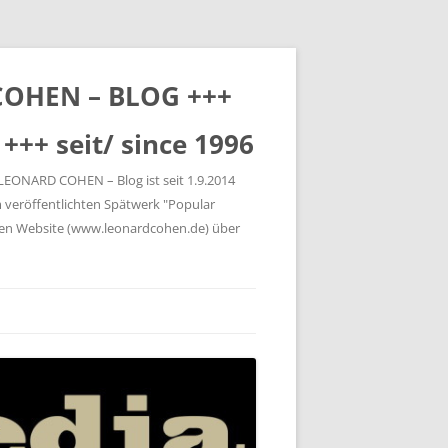
 COHEN – BLOG +++
+++ seit/ since 1996
 LEONARD COHEN – Blog ist seit 1.9.2014
 veröffentlichten Spätwerk "Popular
gen Website (www.leonardcohen.de) über