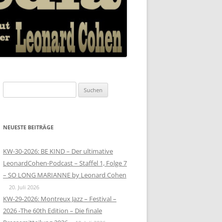
Suchen
nach:
NEUESTE BEITRÄGE
KW-30-2026: BE KIND – Der ultimative
LeonardCohen-Podcast – Staffel 1, Folge 7
– SO LONG MARIANNE by Leonard Cohen
20. Juli 2026
KW-29-2026: Montreux Jazz – Festival –
2026 -The 60th Edition – Die finale