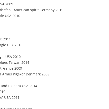
USA 2009
nhofen , American spirit Germany 2015
tyle USA 2010
UK 2011
ingle USA 2010
7
ngle USA 2010
blues Taiwan 2014
ht France 2009
ed Arhus Pigekor Denmark 2008
e and P’Opera USA 2014
2010
le) USA 2011