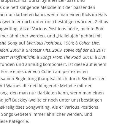
hauptsächlich durch Synthesizer-Bass und
 die nett klingende Melodie mit der passenden
man nur darbieten kann, wenn man einen Kloß im Hals
y (weilte er noch unter uns) bestätigen würden. Zeitlos
ngwriting. Als er Various Positions hörte, meinte Bob
mer ähnlicher werden, und „Hallelujah“ gehört mit
jah
à Song auf à
Various Positions
, 1984; à
Cohen Live
,
ondon, 2009;
à
Greatest Hits, 2009, sowie auf der als 2011
Best“ veröffentlicht;
à S
ongs From The Road, 2010
; à
Live
funden und anmutig komponiert, ist diese auf einem
 Force eines der von Cohen am perfektesten
arsamen Begleitung (hauptsächlich durch Synthesizer-
nd Warnes die nett klingende Melodie mit der
Song, den man nur darbieten kann, wenn man einen
d Jeff Buckley (weilte er noch unter uns) bestätigen
si-religiöses Songwriting. Als er Various Positions
s Songs Gebeten immer ähnlicher werden, und
iese Kategorie.