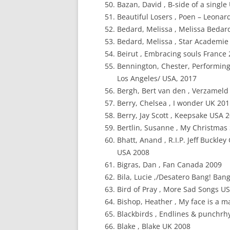
Bazan, David , B-side of a singl
Beautiful Losers , Poen – Leon
Bedard, Melissa , Melissa Bedar
Bedard, Melissa , Star Academie
Beirut , Embracing souls France
Bennington, Chester, Performing 
Los Angeles/ USA, 2017
Bergh, Bert van den , Verzamel
Berry, Chelsea , I wonder UK 20
Berry, Jay Scott , Keepsake USA 
Bertlin, Susanne , My Christma
Bhatt, Anand , R.I.P. Jeff Buckl
USA 2008
Bigras, Dan , Fan Canada 2009
Bila, Lucie ,/Desatero Bang! Ban
Bird of Pray , More Sad Songs U
Bishop, Heather , My face is a 
Blackbirds , Endlines & punchr
Blake , Blake UK 2008