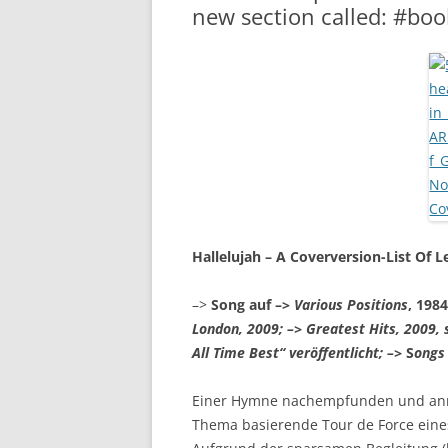
new section called: #bo
Hallelujah – A Coverversion-List Of
–>
Song auf –>
Various Positions
, 198
London, 2009; –>
Greatest Hits, 2009,
All Time Best“ veröffentlicht; –>
S
ongs
Einer Hymne nachempfunden und anmut
Thema basierende Tour de Force eines