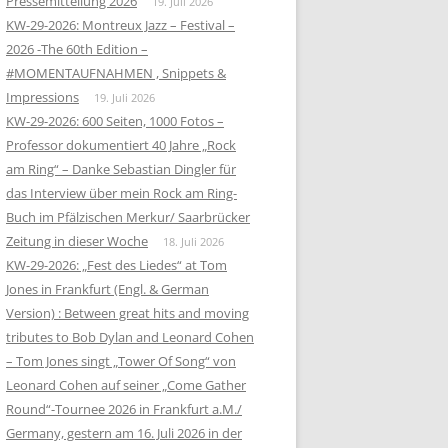
Pressemitteilung 2026
19. Juli 2026
KW-29-2026: Montreux Jazz – Festival –
2026 -The 60th Edition –
#MOMENTAUFNAHMEN , Snippets &
Impressions
19. Juli 2026
KW-29-2026: 600 Seiten, 1000 Fotos –
Professor dokumentiert 40 Jahre „Rock
am Ring“ – Danke Sebastian Dingler für
das Interview über mein Rock am Ring-
Buch im Pfälzischen Merkur/ Saarbrücker
Zeitung in dieser Woche
18. Juli 2026
KW-29-2026: „Fest des Liedes“ at Tom
Jones in Frankfurt (Engl. & German
Version) : Between great hits and moving
tributes to Bob Dylan and Leonard Cohen
– Tom Jones singt „Tower Of Song“ von
Leonard Cohen auf seiner „Come Gather
Round“-Tournee 2026 in Frankfurt a.M./
Germany, gestern am 16. Juli 2026 in der