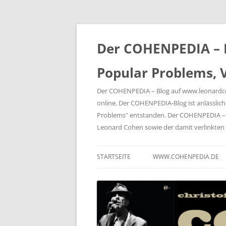
Der COHENPEDIA – B
Popular Problems, V
Der COHENPEDIA – Blog auf www.leonardcohe
online. Der COHENPEDIA-Blog ist anlässli
Problems" entstanden. Der COHENPEDIA – B
Leonard Cohen sowie der damit verlink
STARTSEITE
WWW.COHENPEDIA.DE