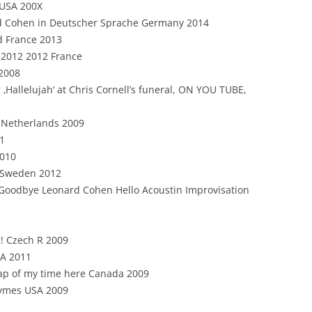
e USA 200X
ard Cohen in Deutscher Sprache Germany 2014
d France 2013
 2012 2012 France
 2008
‚Hallelujah‘ at Chris Cornell’s funeral, ON YOU TUBE,
d Netherlands 2009
11
2010
s Sweden 2012
ey Goodbye Leonard Cohen Hello Acoustin Improvisation
g! Czech R 2009
SA 2011
map of my time here Canada 2009
hymes USA 2009