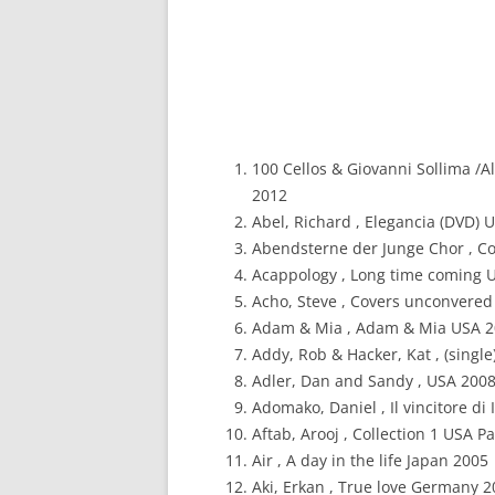
100 Cellos & Giovanni Sollima /Al
2012
Abel, Richard , Elegancia (DVD) 
Abendsterne der Junge Chor , Co
Acappology , Long time coming 
Acho, Steve , Covers unconvered 
Adam & Mia , Adam & Mia USA 
Addy, Rob & Hacker, Kat , (singl
Adler, Dan and Sandy , USA 200
Adomako, Daniel , Il vincitore di I
Aftab, Arooj , Collection 1 USA P
Air , A day in the life Japan 2005
Aki, Erkan , True love Germany 