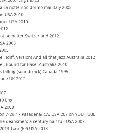
 USA 2007 Eng mc-23
uia La notte non dormo mai Italy 2003
ine USA 2010
inner USA 2010
2012
ot be better Switzerland 2012
USA 2008
 2005
 , (diff. Version) And all that jazz Australia 2012
ce , Bound for Basel Australia 2010
is falling (soundtrack) Canada 1995
ryone UK 2012
0
007
010 Eng
USA 2008
avilion 7-29-17 Pasadena/ CA, USA 207 on YOU TUBE
he deansmen: a century half full USA 2007
 2013 Tour (EP) USA 2013