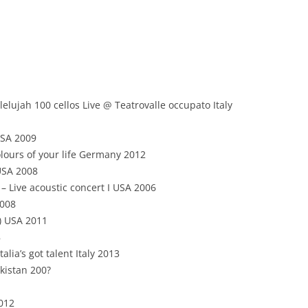
lelujah 100 cellos Live @ Teatrovalle occupato Italy
USA 2009
lours of your life Germany 2012
USA 2008
– Live acoustic concert I USA 2006
2008
e) USA 2011
8
talia’s got talent Italy 2013
akistan 200?
2012