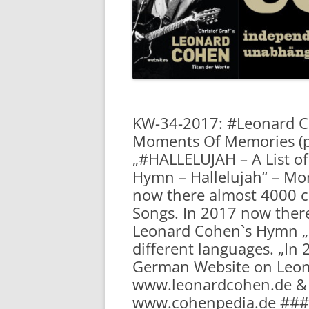
KW-34-2017: #Leonard 
Moments Of Memories (pa
„#HALLELUJAH – A List o
Hymn – Hallelujah“ – Mo
now there almost 4000 c
Songs. In 2017 now there
Leonard Cohen`s Hymn „Ha
different languages. „In 
German Website on Leona
www.leonardcohen.de & 
www.cohenpedia.de ### 