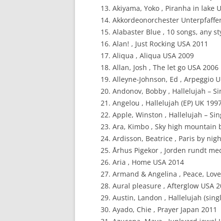
Akiyama, Yoko , Piranha in lake 
Akkordeonorchester Unterpfaffe
Alabaster Blue , 10 songs, any s
Alan! , Just Rocking USA 2011
Aliqua , Aliqua USA 2009
Allan, Josh , The let go USA 2006
Alleyne-Johnson, Ed , Arpeggio 
Andonov, Bobby , Hallelujah – S
Angelou , Hallelujah (EP) UK 199
Apple, Winston , Hallelujah – Si
Ara, Kimbo , Sky high mountain 
Ardisson, Beatrice , Paris by nig
Århus Pigekor , Jorden rundt m
Aria , Home USA 2014
Armand & Angelina , Peace, Lov
Aural pleasure , Afterglow USA 
Austin, Landon , Hallelujah (sing
Ayado, Chie , Prayer Japan 2011