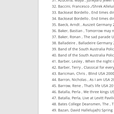
Azucena, Maya , Junkyard jewel
Baccini, Francesco ,/Shrek Allel
Backseat Bordello , End times d
Backseat Bordello , End times d
Baeck, Arndt , Auszeit Germany 
Baker, Bastian , Tomorrow may n
Baker, Ronan , The sad parade 
Balladeire , Balladeire Germany
Band of the South Australia Police
Band of the South Australia Poli
Barber, Lesley , When the night 
Barber, Terry , Classical for eve
Baricman, Chris , Blind USA 200
Barron, Nicholas , As I am USA 2
Barrow, Rene , That’s life USA 2
Batalla, Perla , We three kings 
Batalla, Perla, Live at Levitt P
Bates College Deansmen, The , T
Bazan, David Halleluja(h) Spring