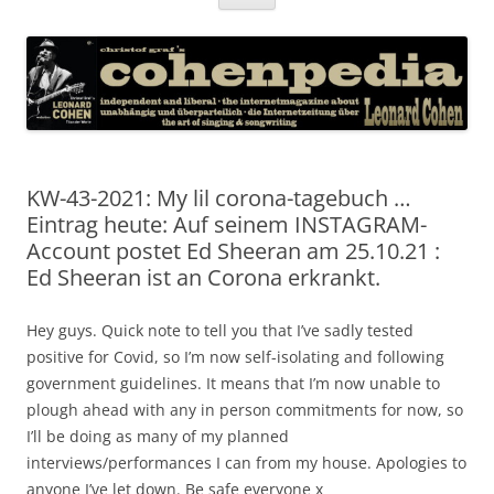
Inhalt
springen
KW-43-2021: My lil corona-tagebuch …
Eintrag heute: Auf seinem INSTAGRAM-
Account postet Ed Sheeran am 25.10.21 :
Ed Sheeran ist an Corona erkrankt.
Hey guys. Quick note to tell you that I’ve sadly tested
positive for Covid, so I’m now self-isolating and following
government guidelines. It means that I’m now unable to
plough ahead with any in person commitments for now, so
I’ll be doing as many of my planned
interviews/performances I can from my house. Apologies to
anyone I’ve let down. Be safe everyone x