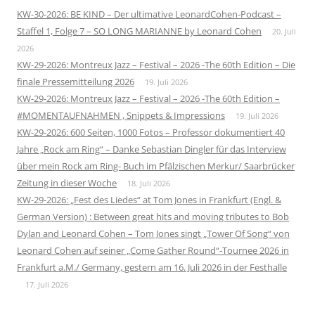
KW-30-2026: BE KIND – Der ultimative LeonardCohen-Podcast –
Staffel 1, Folge 7 – SO LONG MARIANNE by Leonard Cohen
20. Juli
2026
KW-29-2026: Montreux Jazz – Festival – 2026 -The 60th Edition – Die
finale Pressemitteilung 2026
19. Juli 2026
KW-29-2026: Montreux Jazz – Festival – 2026 -The 60th Edition –
#MOMENTAUFNAHMEN , Snippets & Impressions
19. Juli 2026
KW-29-2026: 600 Seiten, 1000 Fotos – Professor dokumentiert 40
Jahre „Rock am Ring“ – Danke Sebastian Dingler für das Interview
über mein Rock am Ring- Buch im Pfälzischen Merkur/ Saarbrücker
Zeitung in dieser Woche
18. Juli 2026
KW-29-2026: „Fest des Liedes“ at Tom Jones in Frankfurt (Engl. &
German Version) : Between great hits and moving tributes to Bob
Dylan and Leonard Cohen – Tom Jones singt „Tower Of Song“ von
Leonard Cohen auf seiner „Come Gather Round“-Tournee 2026 in
Frankfurt a.M./ Germany, gestern am 16. Juli 2026 in der Festhalle
17. Juli 2026