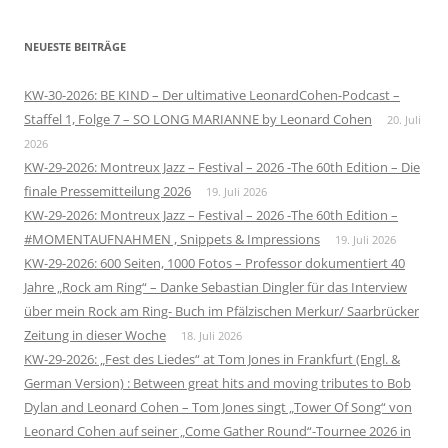
NEUESTE BEITRÄGE
KW-30-2026: BE KIND – Der ultimative LeonardCohen-Podcast –
Staffel 1, Folge 7 – SO LONG MARIANNE by Leonard Cohen
20. Juli
2026
KW-29-2026: Montreux Jazz – Festival – 2026 -The 60th Edition – Die
finale Pressemitteilung 2026
19. Juli 2026
KW-29-2026: Montreux Jazz – Festival – 2026 -The 60th Edition –
#MOMENTAUFNAHMEN , Snippets & Impressions
19. Juli 2026
KW-29-2026: 600 Seiten, 1000 Fotos – Professor dokumentiert 40
Jahre „Rock am Ring“ – Danke Sebastian Dingler für das Interview
über mein Rock am Ring- Buch im Pfälzischen Merkur/ Saarbrücker
Zeitung in dieser Woche
18. Juli 2026
KW-29-2026: „Fest des Liedes“ at Tom Jones in Frankfurt (Engl. &
German Version) : Between great hits and moving tributes to Bob
Dylan and Leonard Cohen – Tom Jones singt „Tower Of Song“ von
Leonard Cohen auf seiner „Come Gather Round“-Tournee 2026 in