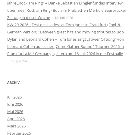
Jahre „Rock am Ring“ – Danke Sebastian Dingler für das Interview
über mein Rock am Ring- Buch im Pfälzischen Merkur/ Saarbrücker
Zeitung in dieser Woche
18. Juli 2026
KW-29-2026: „Fest des Liedes“ at Tom Jones in Frankfurt (Engl. &
German Version) : Between great hits and moving tributes to Bob
Dylan and Leonard Cohen – Tom Jones singt „Tower Of Song“ von
Leonard Cohen auf seiner „Come Gather Round“-Tournee 2026 in
Frankfurt a.M./ Germany, gestern am 16. Juli 2026 in der Festhalle
17. Juli 2026
ARCHIV
Juli 2026
Juni 2026
Mai 2026
April 2026
März 2026
Februar 2026