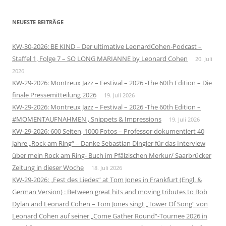
NEUESTE BEITRÄGE
KW-30-2026: BE KIND – Der ultimative LeonardCohen-Podcast –
Staffel 1, Folge 7 – SO LONG MARIANNE by Leonard Cohen
20. Juli
2026
KW-29-2026: Montreux Jazz – Festival – 2026 -The 60th Edition – Die
finale Pressemitteilung 2026
19. Juli 2026
KW-29-2026: Montreux Jazz – Festival – 2026 -The 60th Edition –
#MOMENTAUFNAHMEN , Snippets & Impressions
19. Juli 2026
KW-29-2026: 600 Seiten, 1000 Fotos – Professor dokumentiert 40
Jahre „Rock am Ring“ – Danke Sebastian Dingler für das Interview
über mein Rock am Ring- Buch im Pfälzischen Merkur/ Saarbrücker
Zeitung in dieser Woche
18. Juli 2026
KW-29-2026: „Fest des Liedes“ at Tom Jones in Frankfurt (Engl. &
German Version) : Between great hits and moving tributes to Bob
Dylan and Leonard Cohen – Tom Jones singt „Tower Of Song“ von
Leonard Cohen auf seiner „Come Gather Round“-Tournee 2026 in