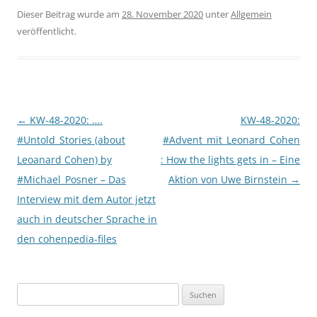
Dieser Beitrag wurde am
28. November 2020
unter
Allgemein
veröffentlicht.
Beitragsnavigation
←
KW-48-2020: ….
KW-48-2020:
#Untold_Stories (about
#Advent_mit_Leonard_Cohen
Leoanard Cohen) by
: How the lights gets in – Eine
#Michael_Posner – Das
Aktion von Uwe Birnstein
→
Interview mit dem Autor jetzt
auch in deutscher Sprache in
den cohenpedia-files
Suchen
nach: