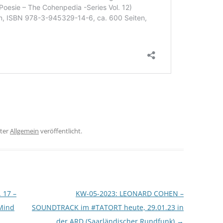
ter
Allgemein
veröffentlicht.
 17 –
KW-05-2023: LEONARD COHEN –
Mind
SOUNDTRACK im #TATORT heute, 29.01.23 in
der ARD (Saarländischer Rundfunk)
→