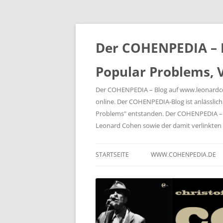
Der COHENPEDIA – B
Popular Problems, V
Der COHENPEDIA – Blog auf www.leonardcohe
online. Der COHENPEDIA-Blog ist anlässli
Problems" entstanden. Der COHENPEDIA – B
Leonard Cohen sowie der damit verlink
STARTSEITE
WWW.COHENPEDIA.DE