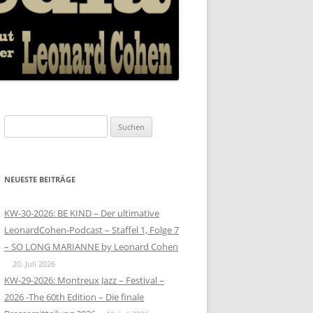
Suchen
nach:
NEUESTE BEITRÄGE
KW-30-2026: BE KIND – Der ultimative
LeonardCohen-Podcast – Staffel 1, Folge 7
– SO LONG MARIANNE by Leonard Cohen
20. Juli 2026
KW-29-2026: Montreux Jazz – Festival –
2026 -The 60th Edition – Die finale