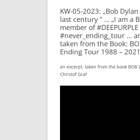
KW-05-2023: „Bob Dylan i
last century “ … „I am a 
member of #DEEPURPLE 
#never_ending_tour … a
taken from the Book: B
Ending Tour 1988 – 202
an excerpt, taken from the book BO
Christof Graf