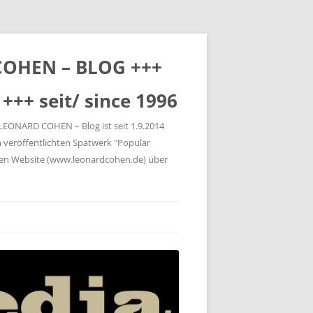
 COHEN – BLOG +++
+++ seit/ since 1996
 LEONARD COHEN – Blog ist seit 1.9.2014
 veröffentlichten Spätwerk "Popular
gen Website (www.leonardcohen.de) über