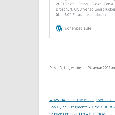
Dieser Beitrag wurde am
29. Januar 2023
un
Beitragsnavigation
←
KW-04-2023: The Bootleg Series Vol.
Bob Dylan „Fragments – Time Out Of 
Sessions (1996-1997) – OUT NOW