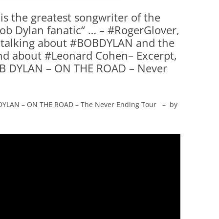
s the greatest songwriter of the
Bob Dylan fanatic“ … – #RogerGlover,
talking about #BOBDYLAN and the
nd about #Leonard Cohen– Excerpt,
OB DYLAN – ON THE ROAD – Never
1
B DYLAN – ON THE ROAD – The Never Ending Tour – by