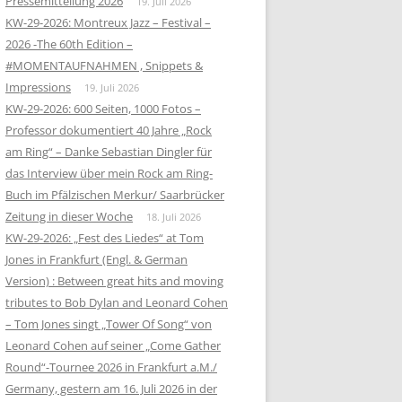
Pressemitteilung 2026
19. Juli 2026
KW-29-2026: Montreux Jazz – Festival –
2026 -The 60th Edition –
#MOMENTAUFNAHMEN , Snippets &
Impressions
19. Juli 2026
KW-29-2026: 600 Seiten, 1000 Fotos –
Professor dokumentiert 40 Jahre „Rock
am Ring“ – Danke Sebastian Dingler für
das Interview über mein Rock am Ring-
Buch im Pfälzischen Merkur/ Saarbrücker
Zeitung in dieser Woche
18. Juli 2026
KW-29-2026: „Fest des Liedes“ at Tom
Jones in Frankfurt (Engl. & German
Version) : Between great hits and moving
tributes to Bob Dylan and Leonard Cohen
– Tom Jones singt „Tower Of Song“ von
Leonard Cohen auf seiner „Come Gather
Round“-Tournee 2026 in Frankfurt a.M./
Germany, gestern am 16. Juli 2026 in der