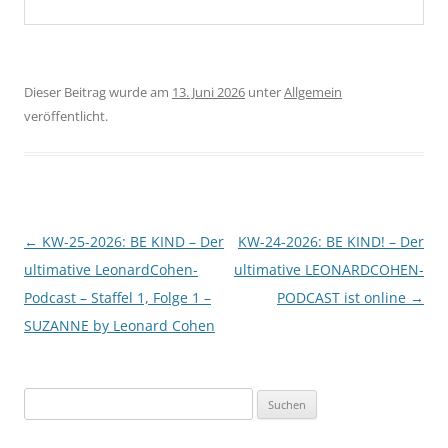
Dieser Beitrag wurde am
13. Juni 2026
unter
Allgemein
veröffentlicht.
Beitragsnavigation
←
KW-25-2026: BE KIND – Der
KW-24-2026: BE KIND! – Der
ultimative LeonardCohen-
ultimative LEONARDCOHEN-
Podcast – Staffel 1, Folge 1 –
PODCAST ist online
→
SUZANNE by Leonard Cohen
Suchen
nach: