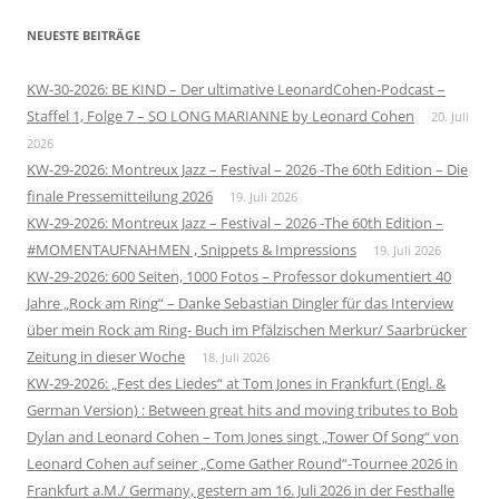
NEUESTE BEITRÄGE
KW-30-2026: BE KIND – Der ultimative LeonardCohen-Podcast –
Staffel 1, Folge 7 – SO LONG MARIANNE by Leonard Cohen
20. Juli
2026
KW-29-2026: Montreux Jazz – Festival – 2026 -The 60th Edition – Die
finale Pressemitteilung 2026
19. Juli 2026
KW-29-2026: Montreux Jazz – Festival – 2026 -The 60th Edition –
#MOMENTAUFNAHMEN , Snippets & Impressions
19. Juli 2026
KW-29-2026: 600 Seiten, 1000 Fotos – Professor dokumentiert 40
Jahre „Rock am Ring“ – Danke Sebastian Dingler für das Interview
über mein Rock am Ring- Buch im Pfälzischen Merkur/ Saarbrücker
Zeitung in dieser Woche
18. Juli 2026
KW-29-2026: „Fest des Liedes“ at Tom Jones in Frankfurt (Engl. &
German Version) : Between great hits and moving tributes to Bob
Dylan and Leonard Cohen – Tom Jones singt „Tower Of Song“ von
Leonard Cohen auf seiner „Come Gather Round“-Tournee 2026 in
Frankfurt a.M./ Germany, gestern am 16. Juli 2026 in der Festhalle